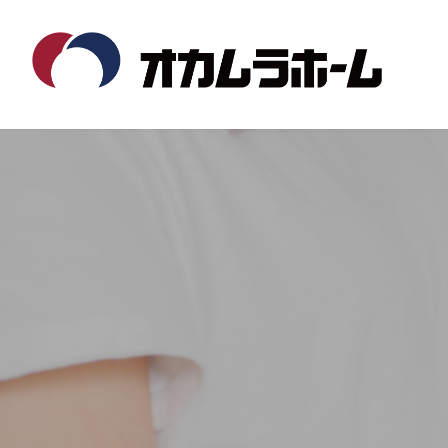
コ
ナ
ン
ビ
テ
ゲ
ン
ー
ツ
シ
へ
ョ
ス
ン
キ
に
ッ
移
プ
動