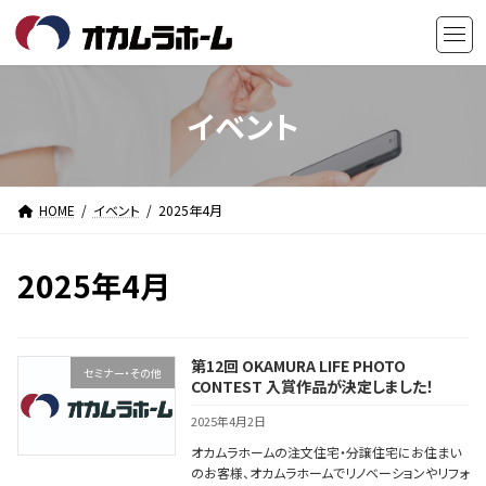
コ
ナ
ン
ビ
テ
ゲ
ン
ー
ツ
シ
イベント
へ
ョ
ス
ン
キ
に
HOME
イベント
2025年4月
ッ
移
プ
動
2025年4月
第12回 OKAMURA LIFE PHOTO
セミナー・その他
CONTEST 入賞作品が決定しました！
2025年4月2日
オカムラホームの注文住宅・分譲住宅にお住まい
のお客様、オカムラホームでリノベーションやリフォ