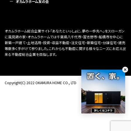
オカムラホーム友の会
オカムラホーム総合企業サイト「あなたといっしょに、夢の一歩先へ」をスローガン
に風見鶏の家・オカムラホームでは千葉県八千代市・習志野市・船橋市を中心に
新築一戸建て・土地活用・投資・収益不動産・注文住宅・新築住宅・分譲住宅・建売
等数多く手がけて参りました。これからも不動産に関する様々なニーズにお応え出
来る不動産総合企業を目指します。
Copyright(C) 2022 OKAMURA HOME CO., LTD