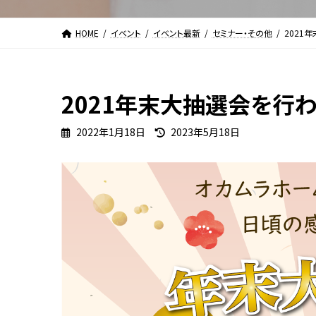
HOME
イベント
イベント最新
セミナー・その他
2021
2021年末大抽選会を行わ
最
2022年1月18日
2023年5月18日
終
更
新
日
時
: