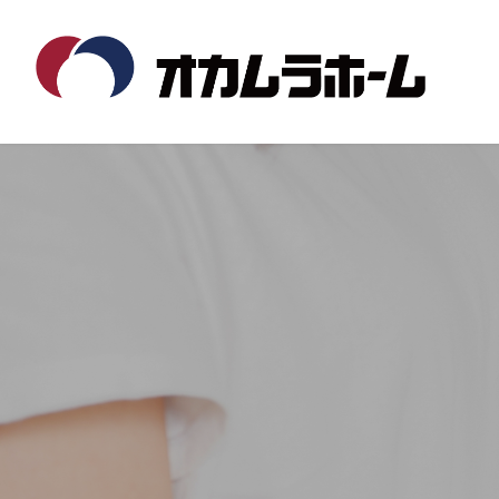
コ
ナ
ン
ビ
テ
ゲ
ン
ー
ツ
シ
へ
ョ
ス
ン
キ
に
ッ
移
プ
動