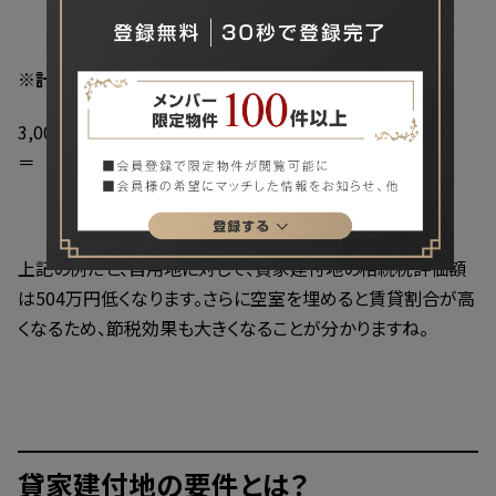
※計算式
3,000 － （3,000 × 70％ × 30％ × 80％）
＝ 2,496
上記の例だと、自用地に対して、貸家建付地の相続税評価額
は504万円低くなります。さらに空室を埋めると賃貸割合が高
くなるため、節税効果も大きくなることが分かりますね。
貸家建付地の要件とは？