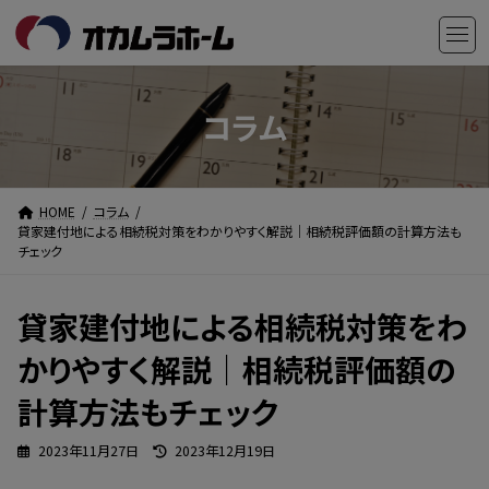
コ
ナ
ン
ビ
テ
ゲ
ン
ー
ツ
シ
コラム
へ
ョ
ス
ン
キ
に
HOME
コラム
ッ
移
貸家建付地による相続税対策をわかりやすく解説｜相続税評価額の計算方法も
プ
動
チェック
貸家建付地による相続税対策をわ
かりやすく解説｜相続税評価額の
計算方法もチェック
最
2023年11月27日
2023年12月19日
終