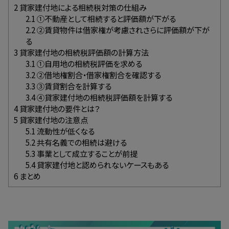
2
貸家建付地による相続税対策の仕組み
2.1
①不動産として相続すると評価額が下がる
2.2
②賃貸物件は借家権が考慮されさらに評価額が下が
る
3
貸家建付地の相続税評価額の計算方法
3.1
①自用地の相続税評価を求める
3.2
②借地権割合・借家権割合を確認する
3.3
③賃貸割合を計算する
3.4
④貸家建付地の相続税評価額を計算する
4
貸家建付地の要件とは？
5
貸家建付地の注意点
5.1
流動性が低くなる
5.2
共有名義での相続は避ける
5.3
事業として成立することが前提
5.4
貸家建付地と認められないケースもある
6
まとめ