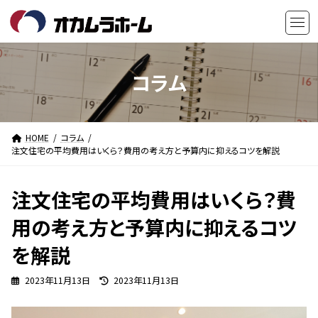
コ
ナ
ン
ビ
テ
ゲ
ン
ー
ツ
シ
コラム
へ
ョ
ス
ン
キ
に
HOME
コラム
ッ
移
注文住宅の平均費用はいくら？費用の考え方と予算内に抑えるコツを解説
プ
動
注文住宅の平均費用はいくら？費
用の考え方と予算内に抑えるコツ
を解説
最
2023年11月13日
2023年11月13日
終
更