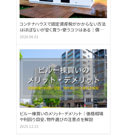
コンテナハウスで固定資産税がかからない方法
はほぼないが安く買う・使うコツはある｜償却
資産税も解説
2026.06.01
ビル一棟買いのメリット・デメリット｜価格相場
や利回り目安、物件選びの注意点を解説
2025.12.15