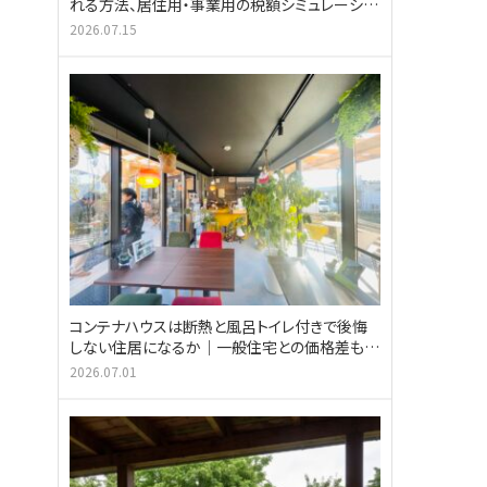
れる方法、居住用・事業用の税額シミュレーショ
ン
2026.07.15
コンテナハウスは断熱と風呂トイレ付きで後悔
しない住居になるか｜一般住宅との価格差も紹
介
2026.07.01