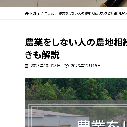
HOME
コラム
農業をしない人の農地相続リスクと対策！相続
農業をしない人の農地相
きも解説
最
2023年10月28日
2023年12月19日
終
更
新
日
時
: