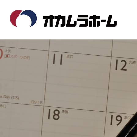
コ
ナ
ン
ビ
テ
ゲ
ン
ー
ツ
シ
へ
ョ
ス
ン
キ
に
ッ
移
プ
動