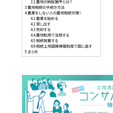
2.2
農地の納税猶予とは？
3
農地相続の手続き方法
4
農業をしない人の農地相続対策！
4.1
農業を始める
4.2
貸し出す
4.3
売却する
4.4
農地転用で活用する
4.5
相続放棄する
4.6
相続土地国庫帰属制度で国に返す
5
まとめ