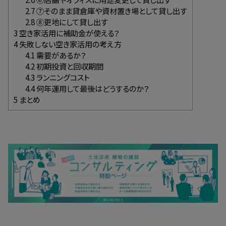
2.7
⑦そのまま貸倉庫や資材置き場として貸し出す
2.8
⑧更地にして貸し出す
3
空き家活用に補助金が使える？
4
失敗しない空き家活用の考え方
4.1
需要があるか？
4.2
初期投資と回収期間
4.3
ランニングコスト
4.4
何年運用して最後はどうするのか？
5
まとめ