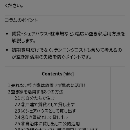
ください。
コラムのポイント
賃貸・シェアハウス・駐車場など、幅広い空き家活用方法を
解説します。
初期費用だけでなく、ランニングコストも含めて考えるの
が空き家活用の失敗を防ぐポイントです。
Contents
[
hide
]
1
売れない空き家は放置せず早めに活用！
2
空き家を活用する8つの方法
2.1
①自分たちで住む
2.2
②戸建て賃貸として貸し出す
2.3
③シェアハウスとして貸し出す
2.4
④DIY賃貸として貸し出す
2.5
⑤自治体に貸し出して公的活用
2.6
⑥店舗やオフィスに用途変更して貸し出す