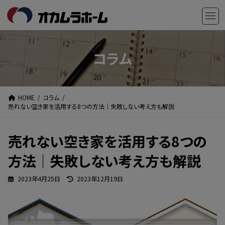
コ
ナ
ン
ビ
テ
ゲ
ン
ー
ツ
シ
コラム
へ
ョ
ス
ン
キ
に
HOME
コラム
ッ
移
売れない空き家を活用する8つの方法｜失敗しない考え方も解説
プ
動
売れない空き家を活用する8つの
方法｜失敗しない考え方も解説
最
2023年4月25日
2023年12月19日
終
更
新
日
時