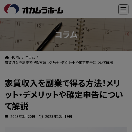
コ
ナ
ン
ビ
テ
ゲ
ン
ー
ツ
シ
コラム
へ
ョ
ス
ン
キ
に
HOME
コラム
ッ
移
家賃収入を副業で得る方法！メリット・デメリットや確定申告について解説
プ
動
家賃収入を副業で得る方法！メリ
ット・デメリットや確定申告につい
て解説
最
2023年3月20日
2023年12月19日
終
更