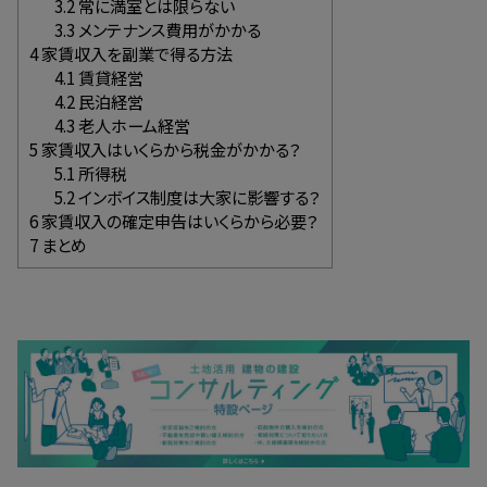
3.2
常に満室とは限らない
3.3
メンテナンス費用がかかる
4
家賃収入を副業で得る方法
4.1
賃貸経営
4.2
民泊経営
4.3
老人ホーム経営
5
家賃収入はいくらから税金がかかる？
5.1
所得税
5.2
インボイス制度は大家に影響する？
6
家賃収入の確定申告はいくらから必要？
7
まとめ