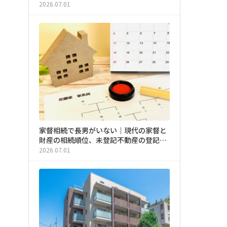
か
2026.07.01
家督相続で長男がいない｜現代の家督と
財産の相続順位、未登記不動産の登記手
続きを簡単解説
2026.07.01