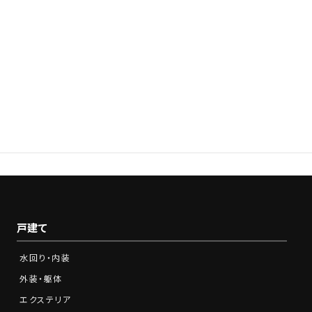
電話でお問い合わせ
0120-210-341
Tel.
営業時間：9:00～18:00※土日祝をのぞく
戸建て
水回り・内装
外装・躯体
エクステリア