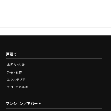
0120-210-341
Tel.
営業時間：9:00～18:00※土日祝をのぞく
戸建て
水回り・内装
外装・躯体
エクステリア
エコ・エネルギー
マンション／アパート