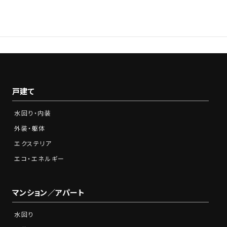
営業時間：9:00～18:00※土日祝をのぞく
戸建て
水回り・内装
外装・躯体
エクステリア
エコ・エネルギー
マンション／アパート
水回り