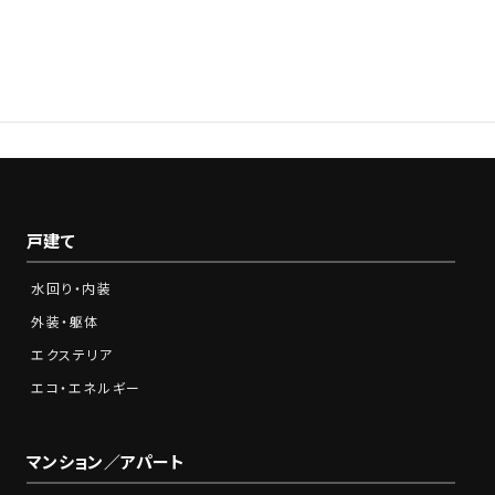
0120-210-341
Tel.
営業時間：9:00～18:00※土日祝をのぞく
戸建て
水回り・内装
外装・躯体
エクステリア
エコ・エネルギー
マンション／アパート