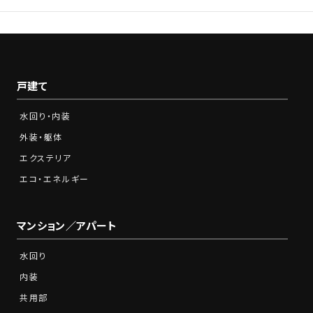
戸建て
水回り・内装
外装・躯体
エクステリア
エコ・エネルギー
マンション／アパート
水回り
内装
共用部