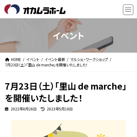
コ
ナ
ン
ビ
テ
ゲ
ン
ー
ツ
シ
イベント
へ
ョ
ス
ン
キ
に
HOME
イベント
イベント最新
マルシェ・ワークショップ
ッ
移
7月23日（土）「里山 de marche」を開催いたしました！
プ
動
7月23日（土）「里山 de marche」
を開催いたしました！
最
2022年8月26日
2023年5月18日
終
更
新
日
時