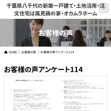
コ
ナ
千葉県八千代の新築一戸建て・土地活用・注
ン
ビ
文住宅は風見鶏の家・オカムラホーム
テ
ゲ
ン
ー
ツ
シ
お客様の声
へ
ョ
ス
ン
キ
に
ッ
移
HOME
お客様の声
お客様の声アンケート114
プ
動
お客様の声アンケート114