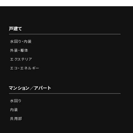
戸建て
水回り・内装
外装・躯体
エクステリア
エコ・エネルギー
マンション／アパート
水回り
内装
共用部