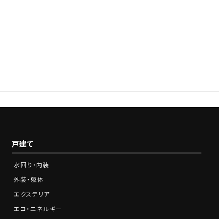
0120-210-341
Tel.
営業時間：9:00～18:00※土日祝をのぞく
戸建て
水回り・内装
外装・躯体
エクステリア
エコ・エネルギー