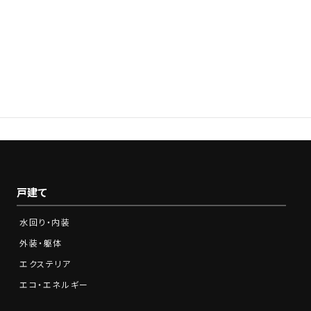
0120-210-341
Tel.
営業時間：9:00～18:00※土日祝をのぞく
戸建て
水回り・内装
外装・躯体
エクステリア
エコ・エネルギー