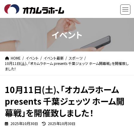
コ
ナ
ン
ビ
テ
ゲ
ン
ー
ツ
シ
イベント
へ
ョ
ス
ン
キ
に
HOME
イベント
イベント最新
スポーツ
ッ
移
10月11日(土)、「オカムラホーム presents 千葉ジェッツ ホーム開幕戦」を開催致し
プ
動
ました！
10月11日(土)、「オカムラホーム
presents 千葉ジェッツ ホーム開
幕戦」を開催致しました！
最
2025年10月30日
2025年10月30日
終