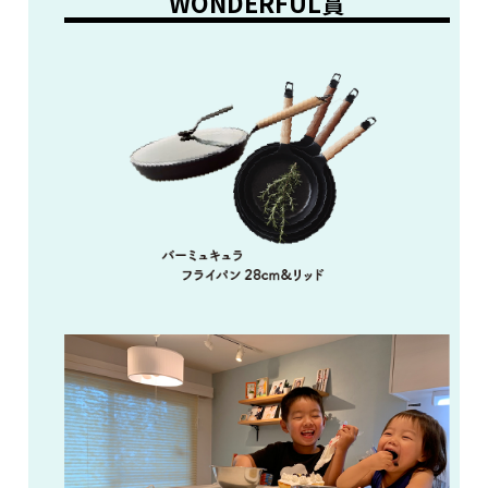
WONDERFUL賞