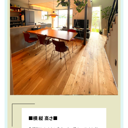
■横 縦 高さ■