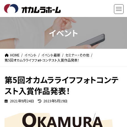
コ
ナ
ン
ビ
テ
ゲ
ン
ー
ツ
シ
イベント
へ
ョ
ス
ン
キ
に
HOME
イベント
イベント最新
セミナー・その他
ッ
移
第5回オカムラライフフォトコンテスト入賞作品発表！
プ
動
第5回オカムラライフフォトコンテ
スト入賞作品発表！
最
2021年9月24日
2023年5月19日
終
更
新
日
時