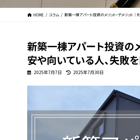
HOME
コラム
新築一棟アパート投資のメリット・デメリット｜
新築一棟アパート投資のメ
安や向いている人、失敗
最
2025年7月7日
2025年7月30日
終
更
新
日
時
: