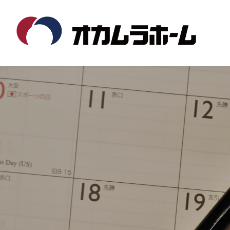
コ
ナ
ン
ビ
テ
ゲ
ン
ー
ツ
シ
へ
ョ
ス
ン
キ
に
ッ
移
プ
動