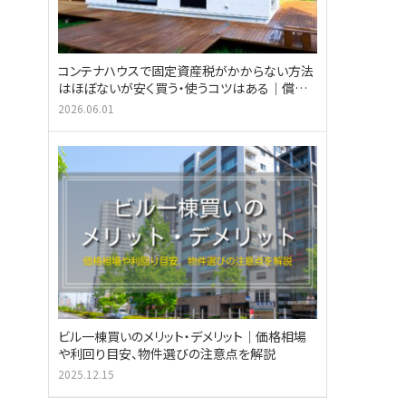
コンテナハウスで固定資産税がかからない方法
はほぼないが安く買う・使うコツはある｜償却
資産税も解説
2026.06.01
ビル一棟買いのメリット・デメリット｜価格相場
や利回り目安、物件選びの注意点を解説
2025.12.15