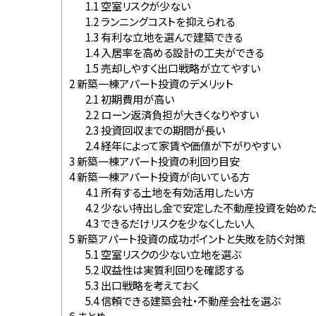
1.1
空室リスクが少ない
1.2
ランニングコストを抑えられる
1.3
有利な立地を選んで建築できる
1.4
入居率を高める設計の工夫ができる
1.5
売却しやすく出口戦略が立てやすい
2
新築一棟アパート投資のデメリット
2.1
初期費用が高い
2.2
ローン返済負担が大きくなりやすい
2.3
投資回収までの期間が長い
2.4
経年によって家賃や価値が下がりやすい
3
新築一棟アパート投資の利回り目安
4
新築一棟アパート投資が向いている方
4.1
所有する土地を有効活用したい方
4.2
少ない持出し金で安定した不動産投資を始め
4.3
できるだけリスクを少なくしたい人
5
新築アパート投資の成功ポイントと失敗を防ぐ対策
5.1
空室リスクの少ない立地を選ぶ
5.2
収益性は実質利回りを確認する
5.3
出口戦略を考えておく
5.4
信頼できる建築会社・不動産会社を選ぶ
6
まとめ