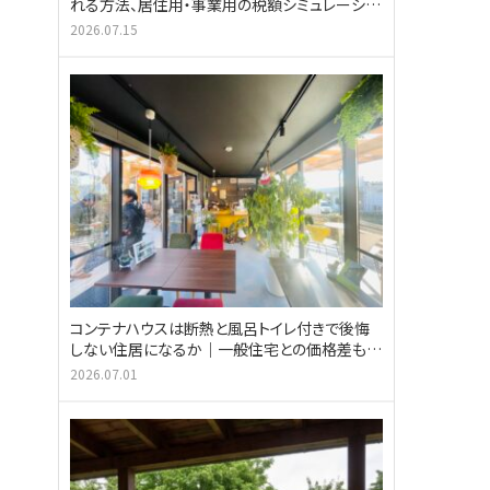
れる方法、居住用・事業用の税額シミュレーショ
ン
2026.07.15
コンテナハウスは断熱と風呂トイレ付きで後悔
しない住居になるか｜一般住宅との価格差も紹
介
2026.07.01