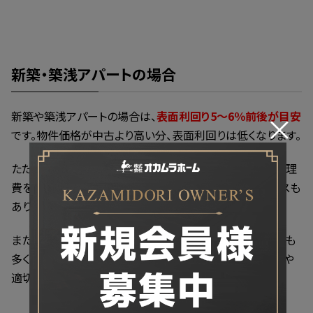
新築・築浅アパートの場合
新築や築浅アパートの場合は、
表面利回り5～6％前後
が目安
×
です。物件価格が中古より高い分、表面利回りは低くなります。
ただし、家賃設定を高くしやすいことや、当面の修繕費や管理
費を抑えやすいことから、実質利回りでは有利になるケースも
あります。
また、賃貸において新築・築浅物件は人気が高いため競合も
多く、駅からの距離が少しでも近いなど立地面での優位性や
適切な家賃設定、客付けの工夫が重要になってきます。