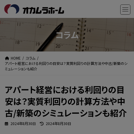
コ
ナ
ン
ビ
テ
ゲ
ン
ー
ツ
シ
コラム
へ
ョ
ス
ン
キ
に
HOME
コラム
ッ
移
アパート経営における利回りの目安は？実質利回りの計算方法や中古/新築のシ
プ
動
ミュレーションも紹介
アパート経営における利回りの目
安は？実質利回りの計算方法や中
古/新築のシミュレーションも紹介
最
2024年8月30日
2024年8月30日
終