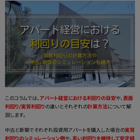
更
新
日
時
:
このコラムでは、
アパート経営における利回りの目安
や、
表面
利回り/実質利回り
の違いとそれぞれの
計算方法
について解
説します。
中古と新築でそれぞれ投資用アパートを購入した場合の
実質
利回りのシミュレーション例
や、
高い利回りを維持して安定経