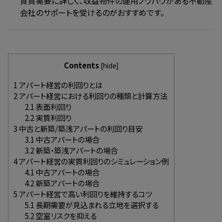
賃貸需要に詳しく、収益物件の運用ノウハウがある不動産
会社のサポートを受けるのがおすすめです。
Contents
[
hide
]
1
アパート経営の利回りとは
2
アパート経営における利回りの種類と計算方法
2.1
表面利回り
2.2
実質利回り
3
中古と新築/築浅アパートの利回り目安
3.1
中古アパートの場合
3.2
新築・築浅アパートの場合
4
アパート経営の実質利回りのシミュレーション例
4.1
中古アパートの場合
4.2
新築アパートの場合
5
アパート経営で高い利回りを維持するコツ
5.1
長期需要が見込まれる立地を選択する
5.2
空室リスクを抑える