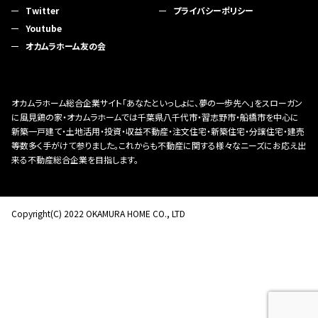
Twitter
プライバシーポリシー
Youtube
オカムラホーム友の会
オカムラホーム総合企業サイト「あなたといっしょに、夢の一歩先へ」をスローガン
に風見鶏の家・オカムラホームでは千葉県八千代市・習志野市・船橋市を中心に
新築一戸建て・土地活用・投資・収益不動産・注文住宅・新築住宅・分譲住宅・建売
等数多く手がけて参りました。これからも不動産に関する様々なニーズにお応え出
来る不動産総合企業を目指します。
Copyright(C) 2022 OKAMURA HOME CO., LTD