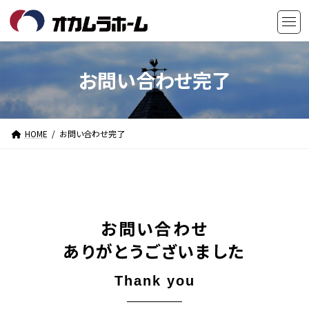
コ
ナ
ン
ビ
テ
ゲ
ン
ー
ツ
シ
お問い合わせ完了
へ
ョ
ス
ン
キ
に
HOME
お問い合わせ完了
ッ
移
プ
動
お問い合わせ
ありがとうございました
Thank you