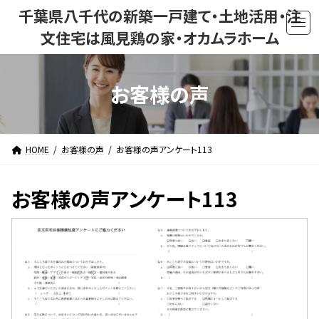
コ
ナ
千葉県八千代の新築一戸建て・土地活用・注
ン
ビ
文住宅は風見鶏の家・オカムラホーム
テ
ゲ
ン
ー
ツ
シ
お客様の声
へ
ョ
ス
ン
キ
に
ッ
移
HOME
お客様の声
お客様の声アンケート113
プ
動
お客様の声アンケート113