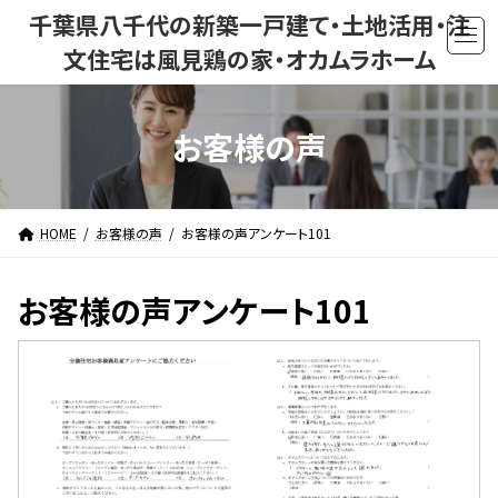
コ
ナ
千葉県八千代の新築一戸建て・土地活用・注
ン
ビ
文住宅は風見鶏の家・オカムラホーム
テ
ゲ
ン
ー
ツ
シ
お客様の声
へ
ョ
ス
ン
キ
に
ッ
移
HOME
お客様の声
お客様の声アンケート101
プ
動
お客様の声アンケート101