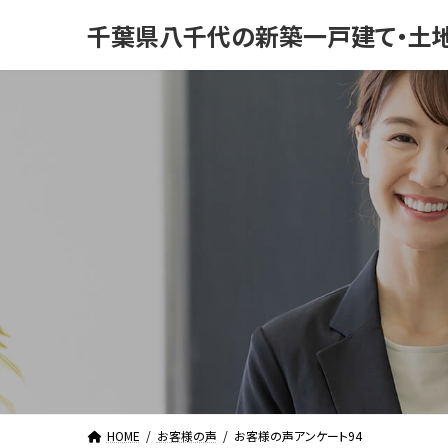
コ
ナ
千葉県八千代の新築一戸建て・土
ン
ビ
テ
ゲ
ン
ー
ツ
シ
へ
ョ
ス
ン
キ
に
ッ
移
プ
動
HOME
お客様の声
お客様の声アンケート94