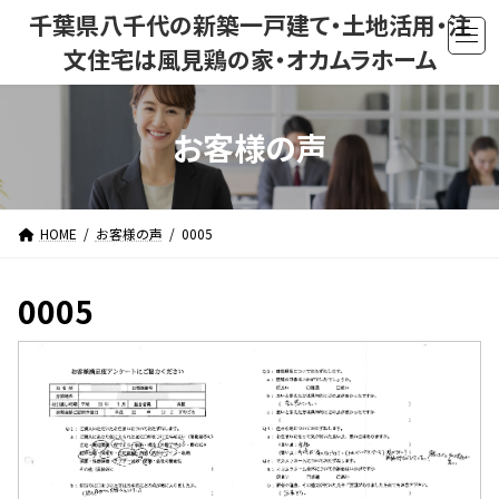
コ
ナ
千葉県八千代の新築一戸建て・土地活用・注
ン
ビ
文住宅は風見鶏の家・オカムラホーム
テ
ゲ
ン
ー
ツ
シ
お客様の声
へ
ョ
ス
ン
キ
に
ッ
移
HOME
お客様の声
0005
プ
動
0005