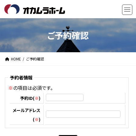
コ
ナ
ン
ビ
テ
ゲ
ン
ー
ツ
シ
ご予約確認
へ
ョ
ス
ン
キ
に
HOME
ご予約確認
ッ
移
プ
動
予約者情報
※
の項目は必須です。
予約ID(
※
)
メールアドレス
(
※
)