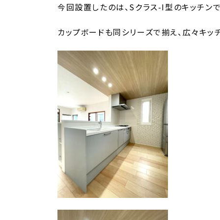
今回設置したのは、Sクラス-I型のキッチン
時
:
カップボードも同シリーズで揃え、広々キッ