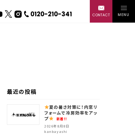
0120-210-341
MENU
CONTACT
戸建て
ー 水回り
ー 外装・
ー エクス
最近の投稿
ー エコ・
夏の暑さ対策に！内窓リ
フォームで冷房効率をアッ
プ
新着!!
2026年8月8日
会社概
kanbayashi