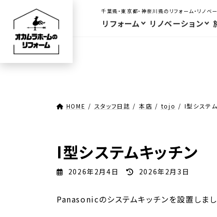
コ
ナ
千葉県・東京都・神奈川県のリフォーム・リノベ
ン
ビ
リフォーム
リノベーション
テ
ゲ
ン
ー
ツ
シ
へ
ョ
ス
ン
キ
に
HOME
スタッフ日誌
本店
tojo
I型システ
ッ
移
プ
動
I型システムキッチン
最
2026年2月4日
2026年2月3日
終
更
Panasonicのシステムキッチンを設置しま
新
日