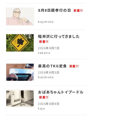
8月8日親孝行の日
ー 会社
新着!!
ー 店舗
kajimoto
ー スタッ
軽井沢に行ってきました
ー 相互リ
新着!!
2026年8月7日
ー プラ
takano
ー サイト
最高のTKG定食
新着!!
2026年8月5日
kajimoto
おばあちゃんトイプードル
新着!!
2026年8月4日
tojo