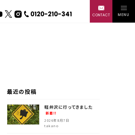
0120-210-341
MENU
CONTACT
戸建て
ー 水回り
ー 外装・
ー エクス
最近の投稿
ー エコ・
軽井沢に行ってきました
新着!!
2026年8月7日
takano
会社概