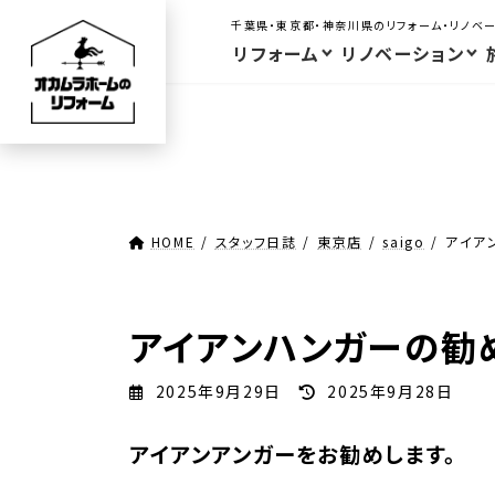
コ
ナ
千葉県・東京都・神奈川県のリフォーム・リノベ
ン
ビ
リフォーム
リノベーション
テ
ゲ
ン
ー
ツ
シ
へ
ョ
ス
ン
キ
に
HOME
スタッフ日誌
東京店
saigo
アイア
ッ
移
プ
動
アイアンハンガーの勧
最
2025年9月29日
2025年9月28日
終
更
アイアンアンガーをお勧めします。
新
日