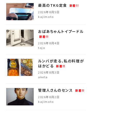
最高のTKG定食
新着!!
ー 会社
2026年8月5日
kajimoto
ー 店舗
ー スタッ
おばあちゃんトイプードル
新着!!
ー 相互リ
2026年8月4日
tojo
ー プラ
ルンバが走る、私の料理が
ー サイト
はかどる
新着!!
2026年8月3日
aketa
管理人さんのセンス
新着!!
2026年8月2日
kajimoto