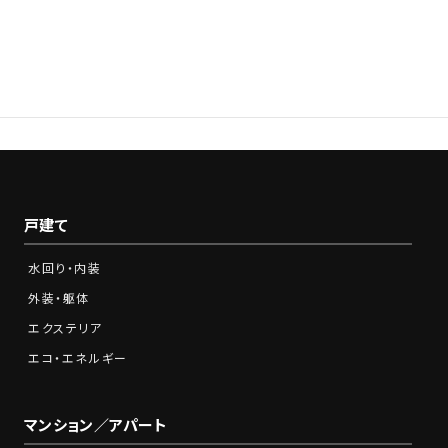
0120-210-341
Tel.
営業時間：9:00～18:00※土日祝をのぞく
戸建て
水回り・内装
外装・躯体
エクステリア
エコ・エネルギー
マンション／アパート