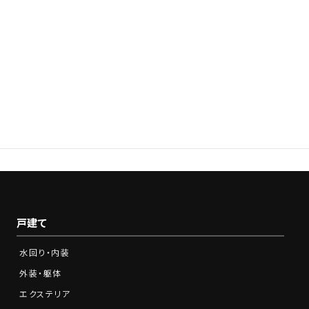
電話でお問い合わせ
0120-210-341
Tel.
営業時間：9:00～18:00※土日祝をのぞく
戸建て
水回り・内装
外装・躯体
エクステリア