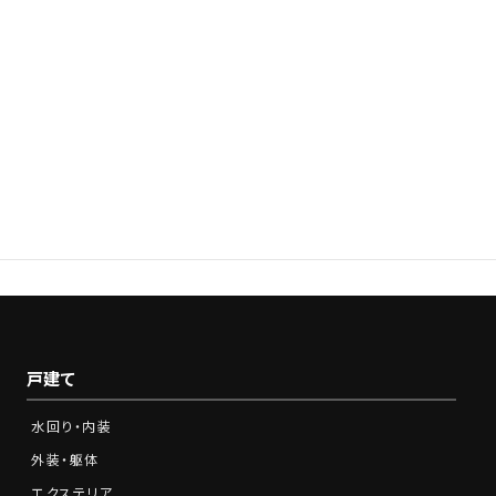
電話でお問い合わせ
0120-210-341
Tel.
営業時間：9:00～18:00※土日祝をのぞく
戸建て
水回り・内装
外装・躯体
エクステリア