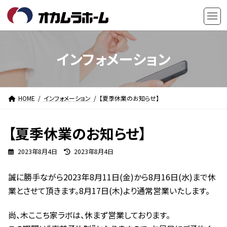
コ
ナ
ン
ビ
テ
ゲ
ン
ー
ツ
シ
インフォメーション
へ
ョ
ス
ン
キ
に
HOME
インフォメーション
【夏季休業のお知らせ】
ッ
移
プ
動
【夏季休業のお知らせ】
最
2023年8月4日
2023年8月4日
終
更
誠に勝手ながら2023年8月11日(金)から8月16日(水)まで休
新
日
業とさせて頂きます。8月17日(木)より通常営業いたします。
時
:
尚、木ここち家ラボは、休まず営業しております。