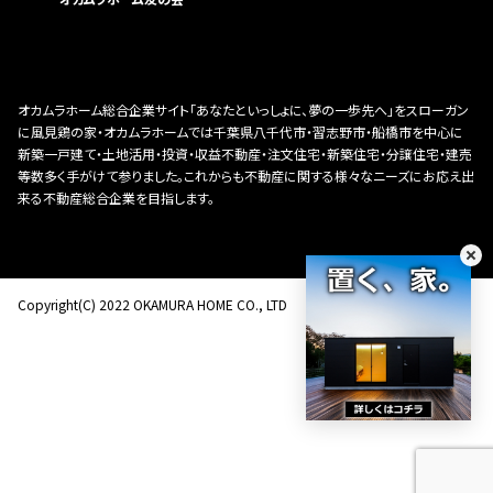
オカムラホーム総合企業サイト「あなたといっしょに、夢の一歩先へ」をスローガン
に風見鶏の家・オカムラホームでは千葉県八千代市・習志野市・船橋市を中心に
新築一戸建て・土地活用・投資・収益不動産・注文住宅・新築住宅・分譲住宅・建売
等数多く手がけて参りました。これからも不動産に関する様々なニーズにお応え出
来る不動産総合企業を目指します。
Copyright(C) 2022 OKAMURA HOME CO., LTD