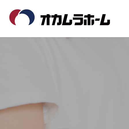
コ
ナ
ン
ビ
テ
ゲ
ン
ー
ツ
シ
へ
ョ
ス
ン
キ
に
ッ
移
プ
動