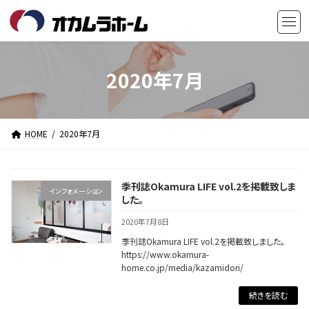
コ
ナ
ン
ビ
テ
ゲ
ン
ー
ツ
シ
2020年7月
へ
ョ
ス
ン
キ
に
HOME
2020年7月
ッ
移
プ
動
季刊誌Okamura LIFE vol.2を掲載致しま
インフォメーション
した。
2020年7月8日
季刊誌Okamura LIFE vol.2を掲載致しました。
https://www.okamura-
home.co.jp/media/kazamidori/
続きを読む