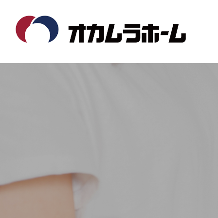
コ
ナ
ン
ビ
テ
ゲ
ン
ー
ツ
シ
へ
ョ
ス
ン
キ
に
ッ
移
プ
動