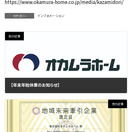
https://www.okamura-home.co.jp/media/kazamidori/
:
インフォメーション
カテゴリー
前の記事
【年末年始休業のお知らせ】
2020年12月18日
次の記事