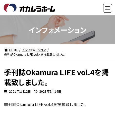
コ
ナ
ン
ビ
テ
ゲ
ン
ー
ツ
シ
インフォメーション
へ
ョ
ス
ン
キ
に
HOME
インフォメーション
ッ
移
季刊誌Okamura LIFE vol.4を掲載致しました。
プ
動
季刊誌Okamura LIFE vol.4を掲
載致しました。
最
2021年1月12日
2023年7月14日
終
更
季刊誌Okamura LIFE vol.4を掲載致しました。
新
日
時