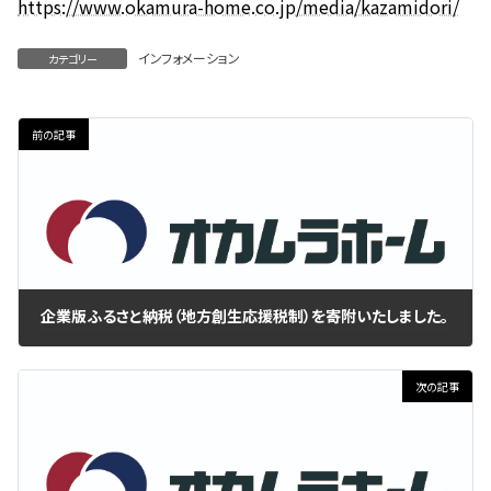
https://www.okamura-home.co.jp/media/kazamidori/
:
インフォメーション
カテゴリー
前の記事
企業版ふるさと納税（地方創生応援税制）を寄附いたしました。
2020年9月4日
次の記事