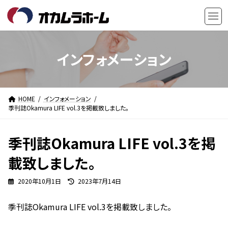
コ
ナ
ン
ビ
テ
ゲ
ン
ー
ツ
シ
インフォメーション
へ
ョ
ス
ン
キ
に
HOME
インフォメーション
ッ
移
季刊誌Okamura LIFE vol.3を掲載致しました。
プ
動
季刊誌Okamura LIFE vol.3を掲
載致しました。
最
2020年10月1日
2023年7月14日
終
更
季刊誌Okamura LIFE vol.3を掲載致しました。
新
日
時