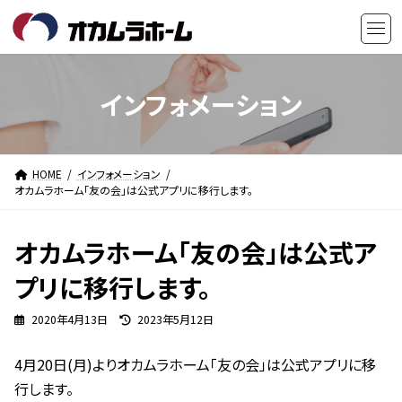
コ
ナ
ン
ビ
テ
ゲ
ン
ー
ツ
シ
インフォメーション
へ
ョ
ス
ン
キ
に
HOME
インフォメーション
ッ
移
オカムラホーム「友の会」は公式アプリに移行します。
プ
動
オカムラホーム「友の会」は公式ア
プリに移行します。
最
2020年4月13日
2023年5月12日
終
更
4月20日(月)よりオカムラホーム「友の会」は公式アプリに移
新
日
行します。
時