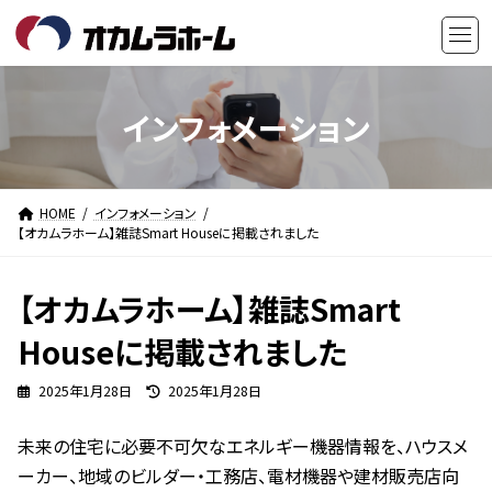
コ
ナ
ン
ビ
テ
ゲ
ン
ー
ツ
シ
インフォメーション
へ
ョ
ス
ン
キ
に
HOME
インフォメーション
ッ
移
【オカムラホーム】雑誌Smart Houseに掲載されました
プ
動
【オカムラホーム】雑誌Smart
Houseに掲載されました
最
2025年1月28日
2025年1月28日
終
更
未来の住宅に必要不可欠なエネルギー機器情報を、ハウスメ
新
日
ーカー、地域のビルダー・工務店、電材機器や建材販売店向
時