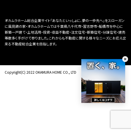
オカムラホーム総合企業サイト「あなたといっしょに、夢の一歩先へ」をスローガン
に風見鶏の家・オカムラホームでは千葉県八千代市・習志野市・船橋市を中心に
新築一戸建て・土地活用・投資・収益不動産・注文住宅・新築住宅・分譲住宅・建売
等数多く手がけて参りました。これからも不動産に関する様々なニーズにお応え出
来る不動産総合企業を目指します。
Copyright(C) 2022 OKAMURA HOME CO., LTD