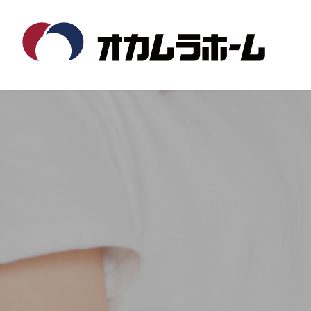
コ
ナ
ン
ビ
テ
ゲ
ン
ー
ツ
シ
へ
ョ
ス
ン
キ
に
ッ
移
プ
動