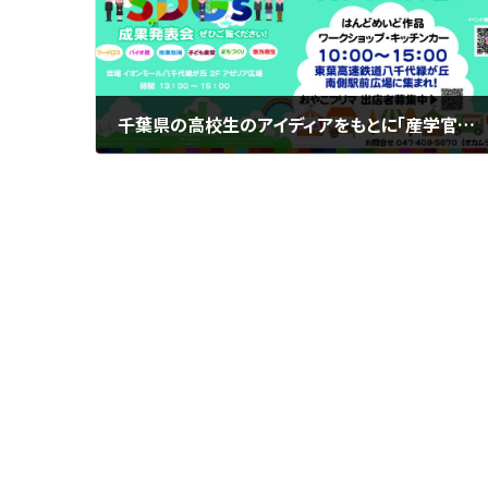
千葉県の高校生のアイディアをもとに「産学官」で地域創生を目指す 「第4期 SDGs共同プロジェクト放課後成果発表会」開催
2024年12月24日