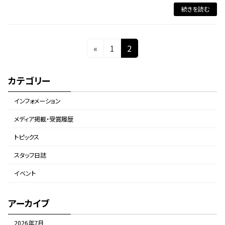
続きを読む
投
固
固
«
1
2
定
定
稿
ペ
ペ
の
カテゴリー
ー
ー
ペ
ジ
ジ
インフォメーション
ー
メディア掲載・受賞履歴
ジ
トピックス
送
スタッフ日誌
り
イベント
アーカイブ
2026年7月