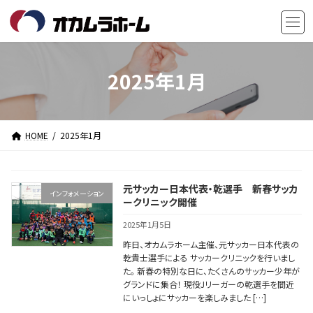
コ
ナ
ン
ビ
テ
ゲ
ン
ー
ツ
シ
2025年1月
へ
ョ
ス
ン
キ
に
HOME
2025年1月
ッ
移
プ
動
元サッカー日本代表・乾選手 新春サッカ
インフォメーション
ークリニック開催
2025年1月5日
昨日、オカムラホーム主催、元サッカー日本代表の
乾貴士選手による サッカークリニックを行いまし
た。 新春の特別な日に、たくさんのサッカー少年が
グランドに集合！ 現役Jリーガーの乾選手を間近
にいっしょにサッカーを楽しみました […]