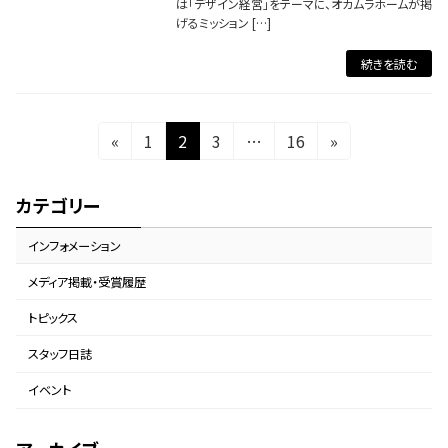
は「デザイン経営」をテーマに、オカムラホームが掲
げるミッション […]
続きを読む
投
固
固
固
固
«
1
2
3
…
16
»
定
定
定
定
稿
ペ
ペ
ペ
ペ
の
カテゴリー
ー
ー
ー
ー
ペ
ジ
ジ
ジ
ジ
インフォメーション
ー
メディア掲載・受賞履歴
ジ
トピックス
送
スタッフ日誌
り
イベント