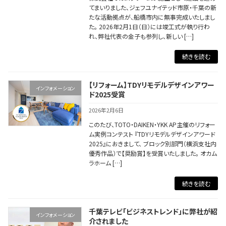
てまいりました、ジェフユナイテッド市原・千葉の新
たな活動拠点が、船橋市内に無事完成いたしまし
た。 2026年2月1日（日）には竣工式が執り行わ
れ、弊社代表の金子も参列し、新しい […]
続きを読む
【リフォーム】TDYリモデルデザインアワー
インフォメーション
ド2025受賞
2026年2月6日
このたび、TOTO・DAIKEN・YKK AP主催のリフォー
ム実例コンテスト 『TDYリモデルデザインアワード
2025』におきまして、 ブロック別部門（横浜支社内
優秀作品）で【奨励賞】を受賞いたしました。 オカム
ラホーム […]
続きを読む
千葉テレビ「ビジネストレンド」に弊社が紹
インフォメーション
介されました