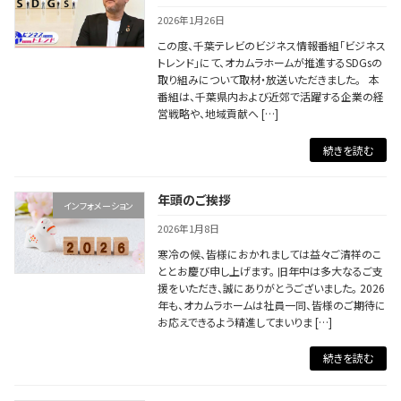
2026年1月26日
この度、千葉テレビのビジネス情報番組「ビジネス
トレンド」にて、オカムラホームが推進するSDGsの
取り組みについて取材・放送いただきました。 本
番組は、千葉県内および近郊で活躍する企業の経
営戦略や、地域貢献へ […]
続きを読む
年頭のご挨拶
インフォメーション
2026年1月8日
寒冷の候、皆様におかれましては益々ご清祥のこ
ととお慶び申し上げます。 旧年中は多大なるご支
援をいただき、誠にありがとうございました。 2026
年も、オカムラホームは社員一同、皆様のご期待に
お応えできるよう精進してまいりま […]
続きを読む