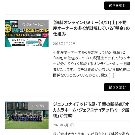
続きを読む
【無料オンラインセミナー】4/11(土) 不動
インフォメーション
産オーナーの多くが誤解している「税金」の
仕組み
2026年2月20日
不動産オーナーの多くが誤解している「税金」と
「相続」の仕組みについて、税理士とライフプランナ
ーが分かりやすく解説するオンラインセミナーを開
催いたします。 「ウチは資産が少ないから相続税は
関係ない」と思っている方こそ、想定 […]
続きを読む
ジェフユナイテッド市原・千葉の新拠点「オ
トピックス
カムラホーム・ジェフユナイテッドパーク船
橋」が完成！
2026年2月9日
株式会社オカムラホームが施主として建設を進め