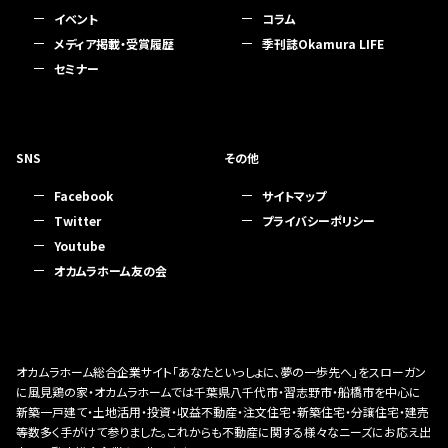
イベント
コラム
メディア掲載・受賞履歴
季刊誌Okamura LIFE
セミナー
SNS
その他
Facebook
サイトマップ
Twitter
プライバシーポリシー
Youtube
オカムラホーム友の会
オカムラホーム総合企業サイト「あなたといっしょに、夢の一歩先へ」をスローガン
に風見鶏の家・オカムラホームでは千葉県八千代市・習志野市・船橋市を中心に
新築一戸建て・土地活用・投資・収益不動産・注文住宅・新築住宅・分譲住宅・建売
等数多く手がけて参りました。これからも不動産に関する様々なニーズにお応え出