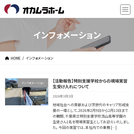
コ
ナ
ン
ビ
テ
ゲ
ン
ー
ツ
シ
インフォメーション
へ
ョ
ス
ン
キ
に
HOME
インフォメーション
ッ
移
プ
動
【活動報告】特別支援学校からの現場実習
インフォメーション
生受け入れについて
2026年3月3日
地域社会への貢献および次世代のキャリア形成支
援の一環として、2026年2月9日から2月13日まで
の期間、千葉県立特別支援学校流山高等学園の
生徒さん1名を現場実習生としてお迎えいたしまし
た。 今回の実習では、本社内での事務 […]