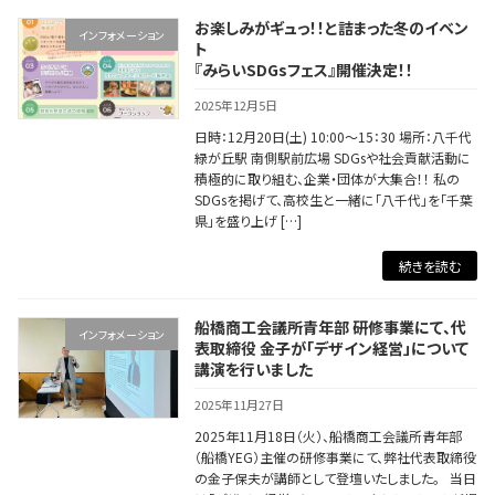
お楽しみがギュっ！！と詰まった冬のイベン
インフォメーション
ト
『みらいSDGsフェス』開催決定！！
2025年12月5日
日時：12月20日(土) 10:00～15：30 場所：八千代
緑が丘駅 南側駅前広場 SDGsや社会貢献活動に
積極的に取り組む、企業・団体が大集合！！ 私の
SDGsを掲げて、高校生と一緒に「八千代」を「千葉
県」を盛り上げ […]
続きを読む
船橋商工会議所青年部 研修事業にて、代
インフォメーション
表取締役 金子が「デザイン経営」について
講演を行いました
2025年11月27日
2025年11月18日（火）、船橋商工会議所青年部
（船橋YEG）主催の研修事業にて、弊社代表取締役
の金子保夫が講師として登壇いたしました。 当日