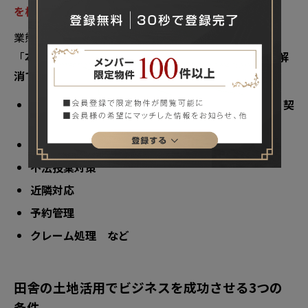
を構築しないと、長続きしません
。
業態に付随する管理負荷をすべてピックアップして、
「
本業の妨げになる要素はあるか、妨げになる要素を解
消できるか
」を必ずご確認ください。
スタッフ管理（業務体制の構築、教育、給与計算、契
約手続きなど）
草刈り、清掃などの整備
不法投棄対策
近隣対応
予約管理
クレーム処理 など
田舎の土地活用でビジネスを成功させる3つの
条件