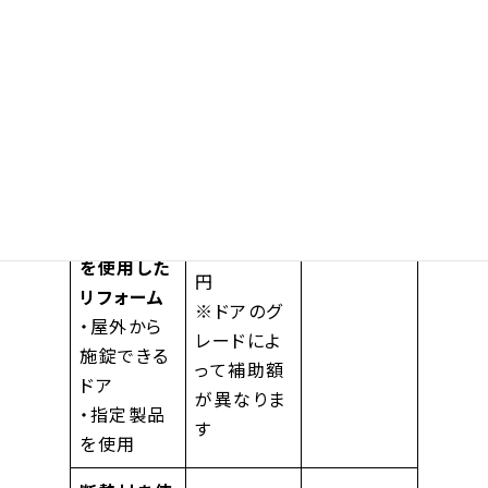
を含める場
ード・面積
合
によって補
325万円/
助額が異な
戸
ります
※5万円以
※令和8年
上の申請が
度は単価拡
必要
充予定
高断熱ドア
5.2〜11万
を使用した
円
リフォーム
※ドアのグ
・屋外から
レードによ
施錠できる
って補助額
ドア
が異なりま
・指定製品
す
を使用