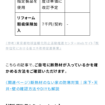
指定製品を
度は単価に
使用
改訂予定
リフォーム
瑕疵保険加
7千円/契約
-
入
〈参考〉東京都地球温暖化防止活動推進センターWebサイト『既
存住宅における省エネ改修促進事業』
こちらの記事で、
ご自宅に断熱材が入っているかを確
かめる方法をご確認いただけます
。
〈関連ページ〉断熱材のない家の防寒対策｜床下・天
井・壁の確認方法やDIYも解説