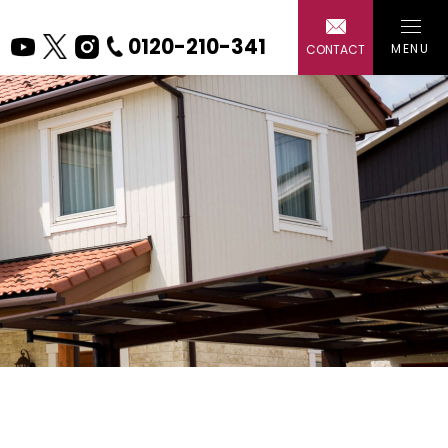
0120-210-341
MENU
CONTACT
戸建て
ー 水回り
ー 外装・
ー エクス
ー エコ・
会社概