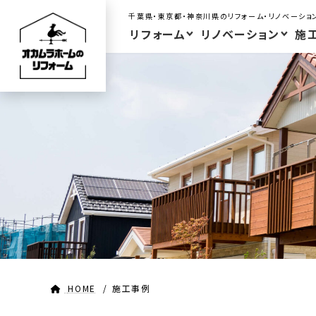
コ
ナ
千葉県・東京都・神奈川県のリフォーム・リノベーショ
ン
ビ
リフォーム
リノベーション
施
テ
ゲ
ン
ー
ツ
シ
へ
ョ
ス
ン
キ
に
ッ
移
プ
動
HOME
施工事例