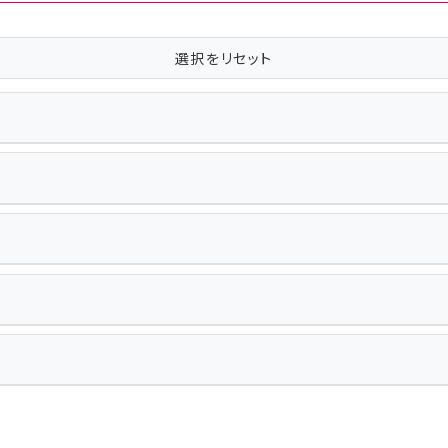
選択をリセット
新宿区
杉並区
板橋区
江東区
渋谷区
港区
葛飾区
青