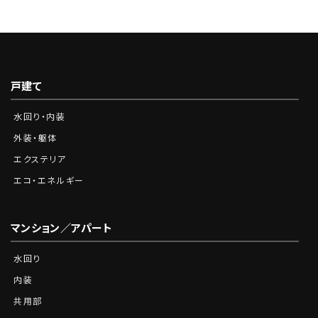
戸建て
水回り・内装
外装・躯体
エクステリア
エコ・エネルギー
マンション／アパート
水回り
内装
共用部