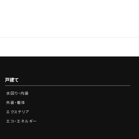
0120-210-341
Tel.
営業時間：9:00～18:00※土日祝をのぞく
戸建て
水回り・内装
外装・躯体
エクステリア
エコ・エネルギー